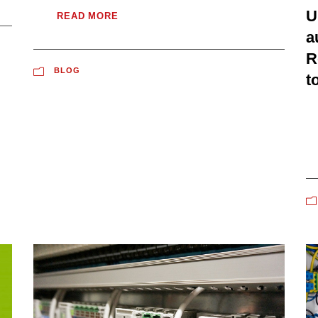
U
READ MORE
a
R
BLOG
t