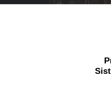
P
Sis