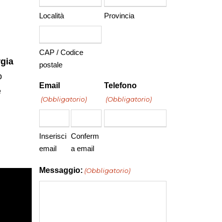
Località
Provincia
CAP / Codice
gia
postale
o
Email
Telefono
e
(Obbligatorio)
(Obbligatorio)
Inserisci
Conferm
email
a email
Messaggio:
(Obbligatorio)