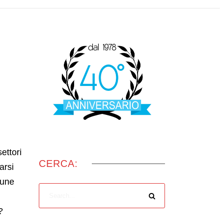
ettori
CERCA:
arsi
cune
?