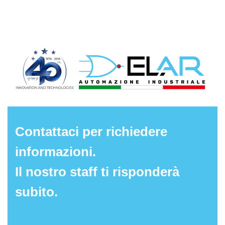
Contattaci per richiedere
informazioni.
Il nostro staff ti risponderà
subito.