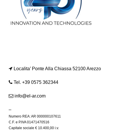
Localita’ Ponte Alla Chiassa 52100 Arezzo
Tel. +39 0575 362344
info@el-ar.com
–
Numero REA: AR 000000107611
C.F. e P.IVA 01471470516
Capitale sociale € 10.400,00 i.v.