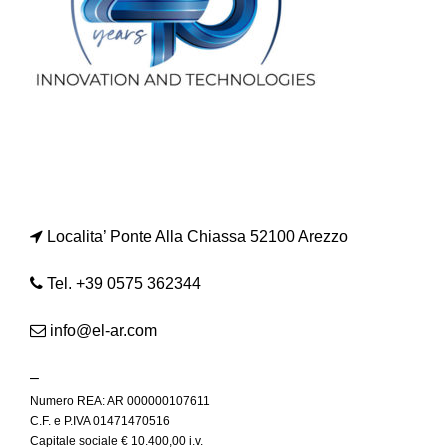
Localita’ Ponte Alla Chiassa 52100 Arezzo
Tel. +39 0575 362344
info@el-ar.com
–
Numero REA: AR 000000107611
C.F. e P.IVA 01471470516
Capitale sociale € 10.400,00 i.v.