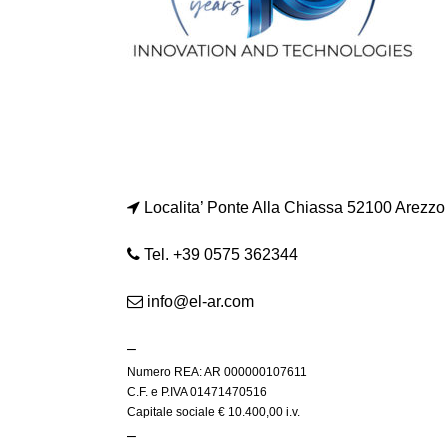
Localita’ Ponte Alla Chiassa 52100 Arezzo
Tel. +39 0575 362344
info@el-ar.com
–
Numero REA: AR 000000107611
C.F. e P.IVA 01471470516
Capitale sociale € 10.400,00 i.v.
–