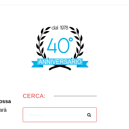
CERCA:
mossa
arà