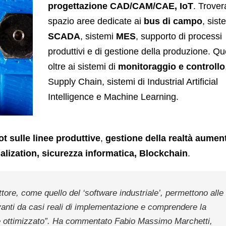
progettazione CAD/CAM/CAE, IoT
. Trove
spazio aree dedicate ai
bus di campo
, sist
SCADA
, sistemi
MES
, supporto di processi
produttivi e di gestione della produzione. Q
oltre ai sistemi di
monitoraggio e controllo
Supply Chain, sistemi di Industrial Artificial
Intelligence e Machine Learning.
ot sulle linee produttive
,
gestione della realtà aumen
ialization, sicurezza informatica, Blockchain
.
ttore, come quello del ‘software industriale’, permettono alle
anti da casi reali di implementazione e comprendere la
 ottimizzato
”. Ha commentato Fabio Massimo Marchetti,