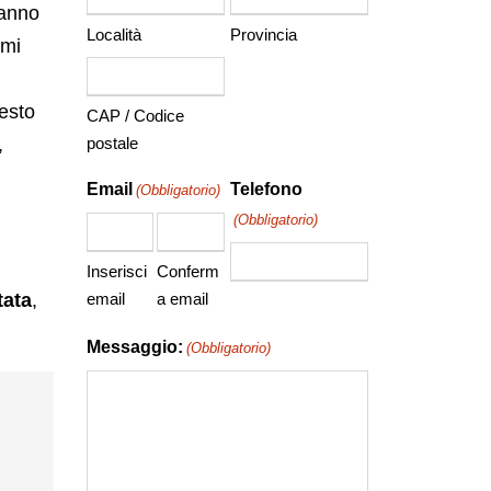
ranno
Località
Provincia
emi
uesto
CAP / Codice
,
postale
Email
Telefono
(Obbligatorio)
(Obbligatorio)
Inserisci
Conferm
email
a email
tata
,
Messaggio:
(Obbligatorio)