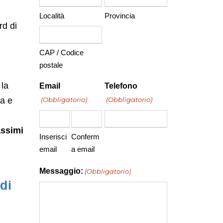
Località
Provincia
rd di
CAP / Codice
postale
 la
Email
Telefono
(Obbligatorio)
(Obbligatorio)
za e
ssimi
Inserisci
Conferm
email
a email
Messaggio:
(Obbligatorio)
di