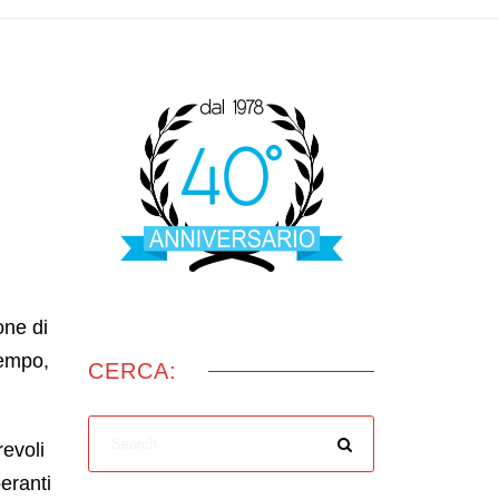
one di
tempo,
CERCA:
revoli
peranti